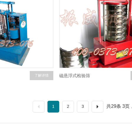
磁悬浮式检验筛
了解详情
共29条 3
1
2
3