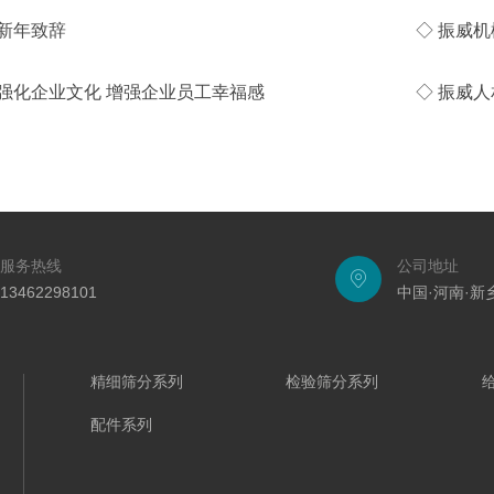
年新年致辞
◇ 振威
机械强化企业文化 增强企业员工幸福感
◇ 振威
服务热线
公司地址
13462298101
中国·河南·
精细筛分系列
检验筛分系列
配件系列