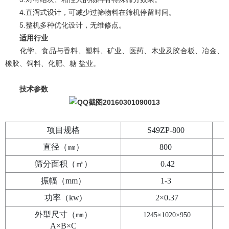
4.直泻式设计，可减少过筛物料在筛机停留时间。
5.整机多种优化设计，无维修点。
适用行业
化学、食品与香料、塑料、矿业、医药、木业及胶合板、冶金、
橡胶、饲料、化肥、糖 盐业。
技术参数
项目规格
S49ZP-800
直径（㎜）
800
筛分面积（㎡）
0.42
振幅（mm）
1-3
功率（kw)
2×0.37
外型尺寸（㎜）
1245×1020×950
A×B×C